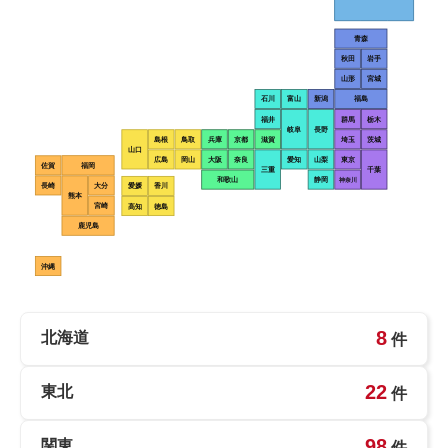
青森
秋田
岩手
山形
宮城
石川
富山
新潟
福島
福井
群馬
栃木
岐阜
長野
島根
鳥取
兵庫
京都
滋賀
埼玉
茨城
山口
広島
岡山
大阪
奈良
愛知
山梨
東京
佐賀
福岡
三重
千葉
和歌山
静岡
神奈川
長崎
大分
愛媛
香川
熊本
宮崎
高知
徳島
鹿児島
沖縄
8
北海道
件
22
東北
件
98
関東
件