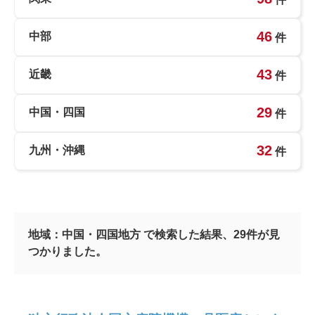
46
中部
件
43
近畿
件
29
中国・四国
件
32
九州・沖縄
件
地域：
中国・四国地方
で検索した結果、
29
件が見
つかりました。