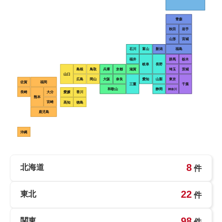
青森
秋田
岩手
山形
宮城
石川
富山
新潟
福島
福井
群馬
栃木
岐阜
長野
島根
鳥取
兵庫
京都
滋賀
埼玉
茨城
山口
広島
岡山
大阪
奈良
愛知
山梨
東京
佐賀
福岡
三重
千葉
和歌山
静岡
神奈川
長崎
大分
愛媛
香川
熊本
宮崎
高知
徳島
鹿児島
沖縄
8
北海道
件
22
東北
件
98
関東
件