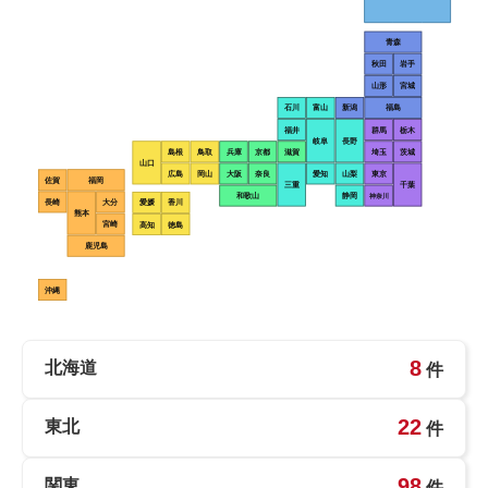
青森
秋田
岩手
山形
宮城
石川
富山
新潟
福島
福井
群馬
栃木
岐阜
長野
島根
鳥取
兵庫
京都
滋賀
埼玉
茨城
山口
広島
岡山
大阪
奈良
愛知
山梨
東京
佐賀
福岡
三重
千葉
和歌山
静岡
神奈川
長崎
大分
愛媛
香川
熊本
宮崎
高知
徳島
鹿児島
沖縄
8
北海道
件
22
東北
件
98
関東
件