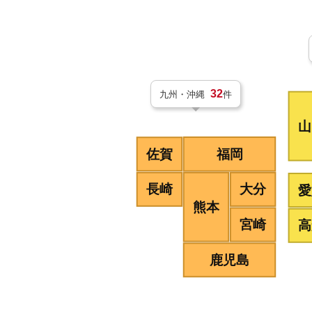
32
九州・沖縄
件
山
佐賀
福岡
長崎
大分
愛
熊本
宮崎
高
鹿児島