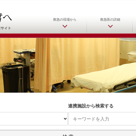
日本救急医学会 救急医をめ
救急の現場から
救急医の詳細
連携施設から検索する