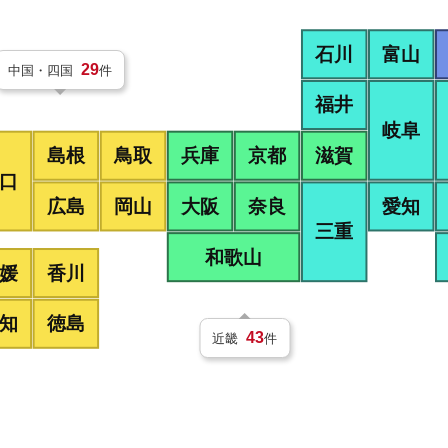
富山
石川
29
中国・四国
件
福井
岐阜
兵庫
島根
鳥取
京都
滋賀
口
広島
岡山
大阪
奈良
愛知
三重
和歌山
媛
香川
知
徳島
43
近畿
件