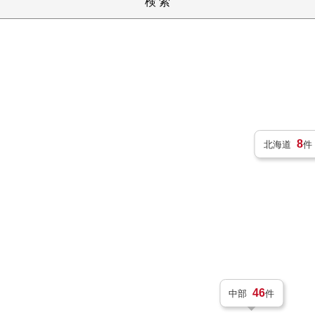
検 索
8
北海道
件
46
中部
件