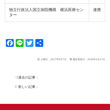
独立行政法人国立病院機構 横浜医療セン
連携
ター
F
Li
T
共
a
n
wi
有
c
e
tt
公開日：2017年8月7日
最終更新日：2026年4月17日
e
er
b
◁過去の記事：
o
▷新しい記事：
o
k