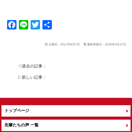
F
Li
T
共
a
n
wi
有
c
e
tt
公開日：2017年8月7日
最終更新日：2026年4月17日
e
er
b
◁過去の記事：
o
▷新しい記事：
o
k
トップページ
先輩たちの声 一覧