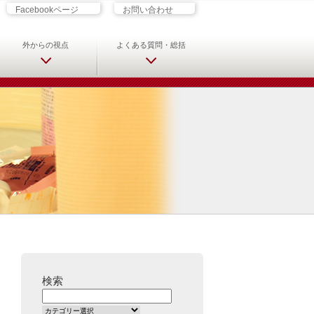
ざす君へ 救急科専門医・専攻医の
Facebookページ
お問い合わせ
外からの視点
よくある質問・総括
検索