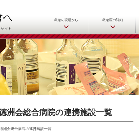
日本救急医学会 救急医をめ
救急の現場から
救急医の詳細
徳洲会総合病院の連携施設一覧
徳洲会総合病院の連携施設一覧