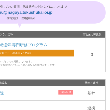
関してのご質問、施設見学の申込などはこちらまで
hu@nagoya.tokushukai.or.jp
基幹施設 連絡担当者
グラム名称
専攻医の募集数
 救急科専門研修プログラム
3
されたものを掲載しています。
上で掲載されているものと異なる可能性があります。
施設名
基幹／連携
院
基幹
連携