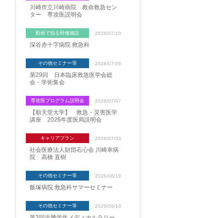
川崎市立川崎病院 救命救急セン
ター 専攻医説明会
動画で知る研修施設
2026/07/10
深谷赤十字病院 救急科
その他セミナー等
2026/07/09
第29回 日本臨床救急医学会総
会・学術集会
専攻医プログラム説明会
2026/07/07
【順天堂大学】 救急・災害医学
講座 2026年度医局説明会
キャリアプラン
2026/07/03
社会医療法人財団石心会 川崎幸病
院 高橋 直樹
その他セミナー等
2026/06/19
飯塚病院 救急科サマーセミナー
その他セミナー等
2026/06/18
第3回近畿学生メディカルラリー