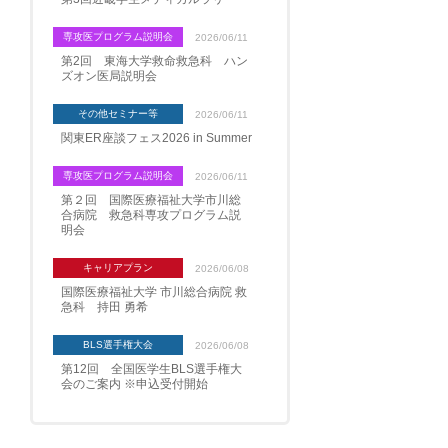
専攻医プログラム説明会
2026/06/11
第2回 東海大学救命救急科 ハン
ズオン医局説明会
その他セミナー等
2026/06/11
関東ER座談フェス2026 in Summer
専攻医プログラム説明会
2026/06/11
第２回 国際医療福祉大学市川総
合病院 救急科専攻プログラム説
明会
キャリアプラン
2026/06/08
国際医療福祉大学 市川総合病院 救
急科 持田 勇希
BLS選手権大会
2026/06/08
第12回 全国医学生BLS選手権大
会のご案内 ※申込受付開始