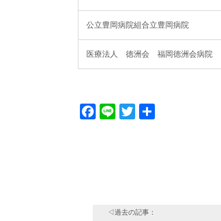
公立豊岡病院組合立豊岡病院
医療法人 徳洲会 福岡徳洲会病院
Facebook
Line
Twitter
共
有
◁過去の記事：