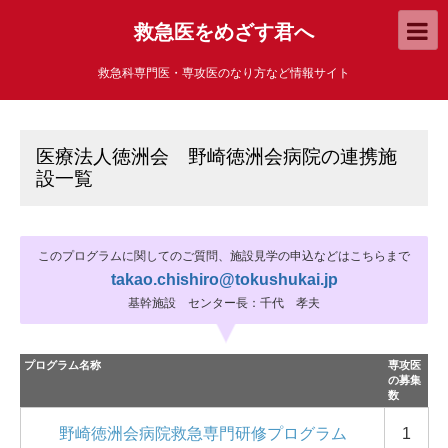
救急医をめざす君へ
救急科専門医・専攻医のなり方など情報サイト
医療法人徳洲会 野崎徳洲会病院の連携施
設一覧
このプログラムに関してのご質問、施設見学の申込などはこちらまで
takao.chishiro@tokushukai.jp
基幹施設 センター長：千代 孝夫
プログラム名称
専攻医
の募集
数
野崎徳洲会病院救急専門研修プログラム
1