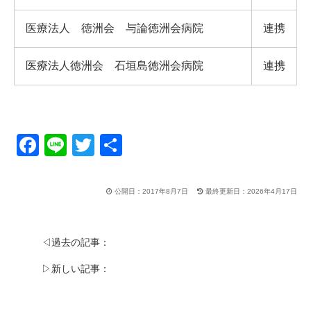
医療法人 徳洲会 与論徳洲会病院
連携
医療法人徳洲会 石垣島徳洲会病院
連携
F
Li
T
共
a
n
wi
有
c
e
tt
公開日：2017年8月7日
最終更新日：2026年4月17日
e
er
b
◁過去の記事：
o
▷新しい記事：
o
k