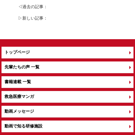
b
◁過去の記事：
o
▷新しい記事：
o
k
トップページ
先輩たちの声 一覧
書籍連載 一覧
救急医療マンガ
動画メッセージ
動画で知る研修施設