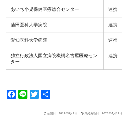
あいち小児保健医療総合センター
連携
藤田医科大学病院
連携
愛知医科大学病院
連携
独立行政法人国立病院機構名古屋医療セン
連携
ター
F
Li
T
共
a
n
wi
有
c
e
tt
公開日：2017年8月7日
最終更新日：2026年4月17日
e
er