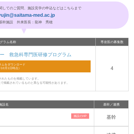
関してのご質問、施設見学の申込などはこちらまで
yujin@saitama-med.ac.jp
基幹施設 外来医長：龍神 秀穂
グラム名称
専攻医の募集数
ー 救急科専門医研修プログラム
4
されたものを掲載しています。
上で掲載されているものと異なる可能性があります。
施設名
基幹／連携
基幹