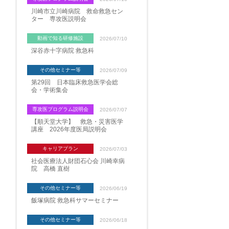
川崎市立川崎病院 救命救急セン
ター 専攻医説明会
動画で知る研修施設
2026/07/10
深谷赤十字病院 救急科
その他セミナー等
2026/07/09
第29回 日本臨床救急医学会総
会・学術集会
専攻医プログラム説明会
2026/07/07
【順天堂大学】 救急・災害医学
講座 2026年度医局説明会
キャリアプラン
2026/07/03
社会医療法人財団石心会 川崎幸病
院 高橋 直樹
その他セミナー等
2026/06/19
飯塚病院 救急科サマーセミナー
その他セミナー等
2026/06/18