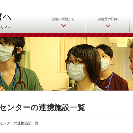
日本救急医学会 救急医をめ
救急の現場から
救急医の詳細
センターの連携施設一覧
センターの連携施設一覧