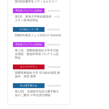
第3回近畿学生メディカルラリー
専攻医プログラム説明会
2026/06/11
第2回 東海大学救命救急科 ハン
ズオン医局説明会
その他セミナー等
2026/06/11
関東ER座談フェス2026 in Summer
専攻医プログラム説明会
2026/06/11
第２回 国際医療福祉大学市川総
合病院 救急科専攻プログラム説
明会
キャリアプラン
2026/06/08
国際医療福祉大学 市川総合病院 救
急科 持田 勇希
BLS選手権大会
2026/06/08
第12回 全国医学生BLS選手権大
会のご案内 ※申込受付開始