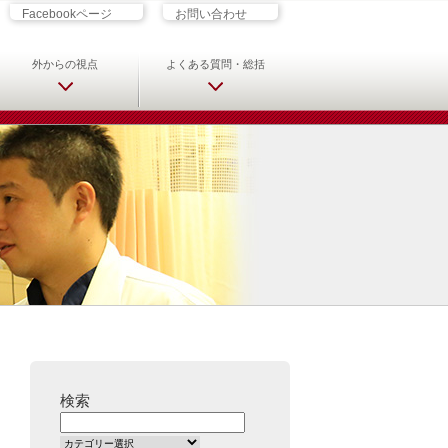
ざす君へ 救急科専門医・専攻医の
Facebookページ
お問い合わせ
外からの視点
よくある質問・総括
検索