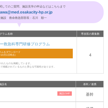
関してのご質問、施設見学の申込などはこちらまで
ikawa@med.osakacity-hp.or.jp
幹施設 救命救急部部長：石川 順一
グラム名称
専攻医の募集数
ー救急科専門研修プログラム
4
されたものを掲載しています。
上で掲載されているものと異なる可能性があります。
施設名
基幹／連携
基幹