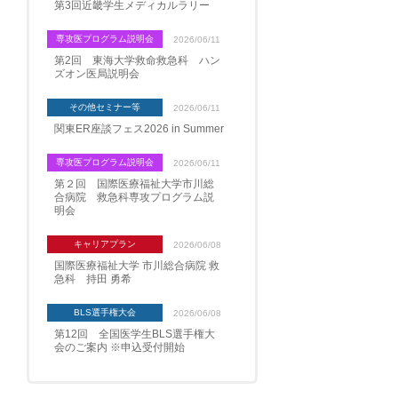
第3回近畿学生メディカルラリー
専攻医プログラム説明会
2026/06/11
第2回 東海大学救命救急科 ハン
ズオン医局説明会
その他セミナー等
2026/06/11
関東ER座談フェス2026 in Summer
専攻医プログラム説明会
2026/06/11
第２回 国際医療福祉大学市川総
合病院 救急科専攻プログラム説
明会
キャリアプラン
2026/06/08
国際医療福祉大学 市川総合病院 救
急科 持田 勇希
BLS選手権大会
2026/06/08
第12回 全国医学生BLS選手権大
会のご案内 ※申込受付開始