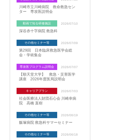
川崎市立川崎病院 救命救急セン
ター 専攻医説明会
動画で知る研修施設
2026/07/10
深谷赤十字病院 救急科
その他セミナー等
2026/07/09
第29回 日本臨床救急医学会総
会・学術集会
専攻医プログラム説明会
2026/07/07
【順天堂大学】 救急・災害医学
講座 2026年度医局説明会
キャリアプラン
2026/07/03
社会医療法人財団石心会 川崎幸病
院 高橋 直樹
その他セミナー等
2026/06/19
飯塚病院 救急科サマーセミナー
その他セミナー等
2026/06/18