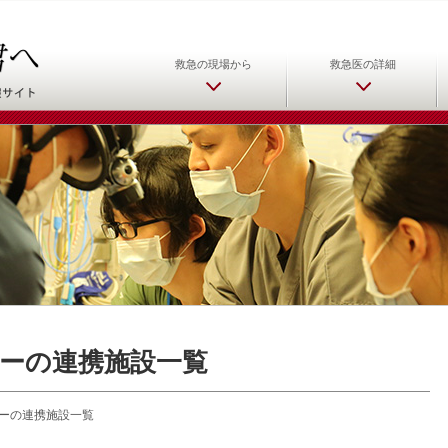
日本救急医学会 救急医をめ
救急の現場から
救急医の詳細
ーの連携施設一覧
ーの連携施設一覧