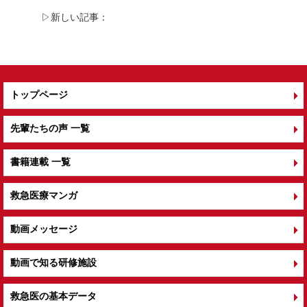
o
▷新しい記事：
o
k
トップページ
先輩たちの声 一覧
書籍連載 一覧
救急医療マンガ
動画メッセージ
動画で知る研修施設
救急医の基本データ