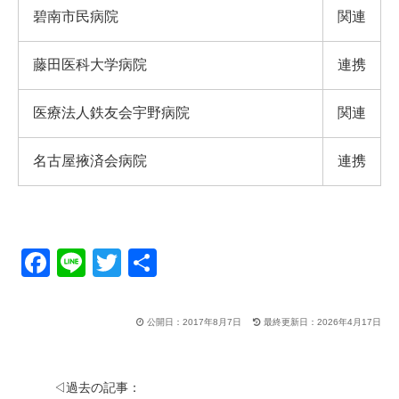
碧南市民病院
関連
藤田医科大学病院
連携
医療法人鉄友会宇野病院
関連
名古屋掖済会病院
連携
F
Li
T
共
a
n
wi
有
c
e
tt
公開日：2017年8月7日
最終更新日：2026年4月17日
e
er
b
◁過去の記事：