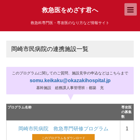
救急医をめざす君へ
救急科専門医・専攻医のなり方など情報サイト
岡崎市民病院の連携施設一覧
このプログラムに関してのご質問、施設見学の申込などはこちらまで
somu.keikaku@okazakihospital.jp
基幹施設 総務課人事管理班：都築 充
プログラム名称
専攻医
の募集
数
岡崎市民病院 救急専門研修プログラム
1