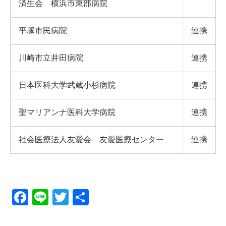
済生会 横浜市東部病院
平塚市民病院
連携
川崎市立井田病院
連携
日本医科大学武蔵小杉病院
連携
聖マリアンナ医科大学病院
連携
社会医療法人友愛会 友愛医療センター
連携
F
Li
T
共
a
n
wi
有