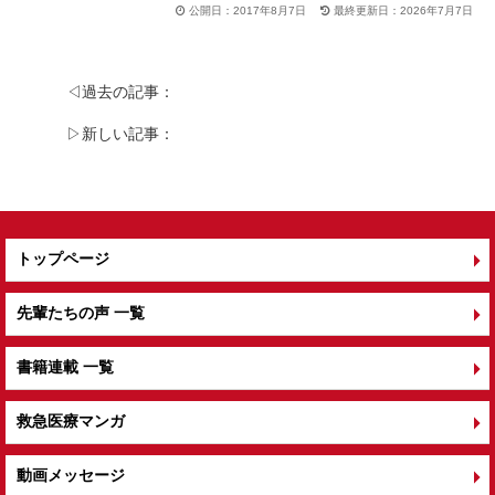
c
e
tt
公開日：2017年8月7日
最終更新日：2026年7月7日
e
er
b
◁過去の記事：
o
▷新しい記事：
o
k
トップページ
先輩たちの声 一覧
書籍連載 一覧
救急医療マンガ
動画メッセージ