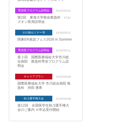
専攻医プログラム説明会
2026/06/11
第2回 東海大学救命救急科 ハン
ズオン医局説明会
その他セミナー等
2026/06/11
関東ER座談フェス2026 in Summer
専攻医プログラム説明会
2026/06/11
第２回 国際医療福祉大学市川総
合病院 救急科専攻プログラム説
明会
キャリアプラン
2026/06/08
国際医療福祉大学 市川総合病院 救
急科 持田 勇希
BLS選手権大会
2026/06/08
第12回 全国医学生BLS選手権大
会のご案内 ※申込受付開始