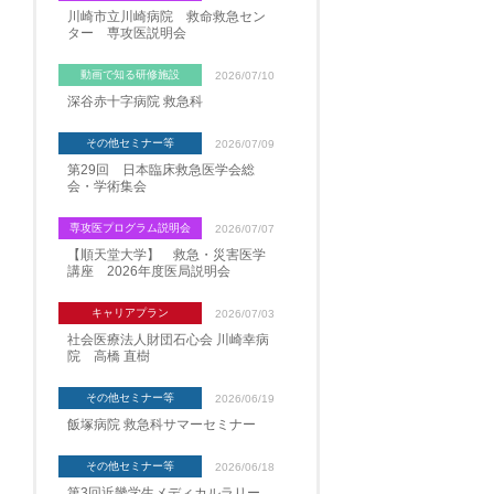
川崎市立川崎病院 救命救急セン
ター 専攻医説明会
動画で知る研修施設
2026/07/10
深谷赤十字病院 救急科
その他セミナー等
2026/07/09
第29回 日本臨床救急医学会総
会・学術集会
専攻医プログラム説明会
2026/07/07
【順天堂大学】 救急・災害医学
講座 2026年度医局説明会
キャリアプラン
2026/07/03
社会医療法人財団石心会 川崎幸病
院 高橋 直樹
その他セミナー等
2026/06/19
飯塚病院 救急科サマーセミナー
その他セミナー等
2026/06/18
第3回近畿学生メディカルラリー