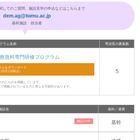
関してのご質問、施設見学の申込などはこちらまで
dem.ag@twmu.ac.jp
基幹施設 担当者
グラム名称
専攻医の募集数
救急科専門研修プログラム
5
されたものを掲載しています。
上で掲載されているものと異なる可能性があります。
施設名
基幹／連携
基幹