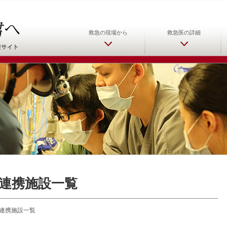
日本救急医学会 救急医をめ
救急の現場から
救急医の詳細
連携施設一覧
連携施設一覧