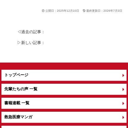
a
n
wi
有
c
e
tt
公開日：2025年12月10日
最終更新日：2026年7月3日
e
er
b
◁過去の記事：
o
▷新しい記事：
o
k
トップページ
先輩たちの声 一覧
書籍連載 一覧
救急医療マンガ