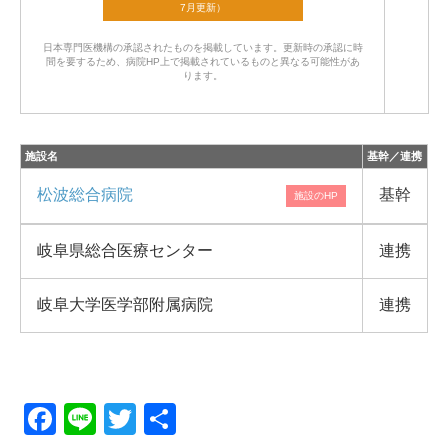
日本専門医機構の承認されたものを掲載しています。
更新時の承認に時
間を要するため、病院HP上で掲載されているものと異なる可能性があ
ります。
施設名
基幹／連携
松波総合病院
基幹
岐阜県総合医療センター
連携
岐阜大学医学部附属病院
連携
F
Li
T
共