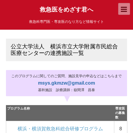
救急医をめざす君へ
救急科専門医・専攻医のなり方など情報サイト
公立大学法人 横浜市立大学附属市民総合
医療センターの連携施設一覧
このプログラムに関してのご質問、施設見学の申込などはこちらまで
msys.gkmzw@gmail.com
基幹施設 診療講師：嶽間澤 昌泰
プログラム名称
専攻医
の募集
数
横浜・横須賀救急科総合研修プログラム
8