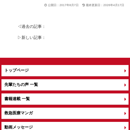
c
e
tt
公開日：2017年8月7日
最終更新日：2026年4月17日
e
er
b
◁過去の記事：
o
▷新しい記事：
o
k
トップページ
先輩たちの声 一覧
書籍連載 一覧
救急医療マンガ
動画メッセージ