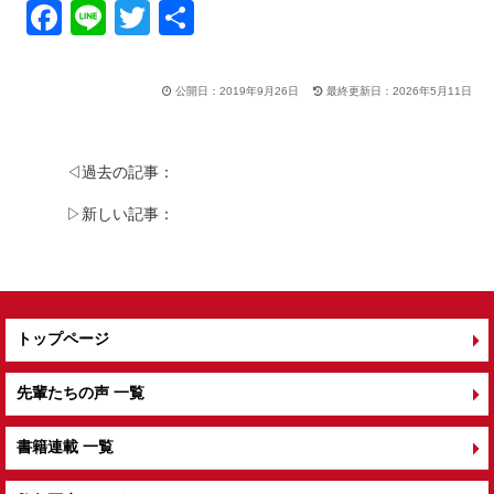
F
Li
T
共
a
n
wi
有
c
e
tt
公開日：2019年9月26日
最終更新日：2026年5月11日
e
er
b
◁過去の記事：
o
▷新しい記事：
o
k
トップページ
先輩たちの声 一覧
書籍連載 一覧