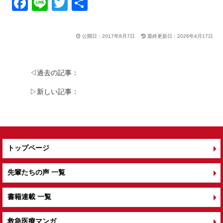
F
Li
T
共
a
n
wi
有
c
e
tt
公開日：2017年8月7日
最終更新日：2026年4月17日
e
er
b
◁過去の記事：
o
▷新しい記事：
o
k
トップページ
先輩たちの声 一覧
書籍連載 一覧
救急医療マンガ