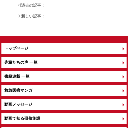
b
◁過去の記事：
o
▷新しい記事：
o
k
トップページ
先輩たちの声 一覧
書籍連載 一覧
救急医療マンガ
動画メッセージ
動画で知る研修施設