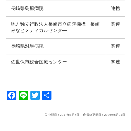
長崎県島原病院
連携
地方独立行政法人長崎市立病院機構 長崎
関連
みなとメディカルセンタ—
長崎県対馬病院
関連
佐世保市総合医療センター
関連
F
Li
T
共
a
n
wi
有
c
e
tt
公開日：2017年8月7日
最終更新日：2026年5月21日
e
er