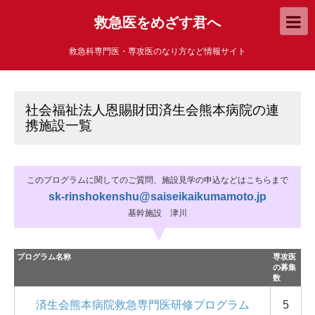
救急医をめざす君へ
救急科専門医・専攻医のなり方など情報サイト
社会福祉法人恩賜財団済生会熊本病院の連
携施設一覧
このプログラムに関してのご質問、施設見学の申込などはこちらまで
sk-rinshokenshu@saiseikaikumamoto.jp
基幹施設 津川
プログラム名称
専攻医
の募集
数
済生会熊本病院救急専門医研修プログラム
5