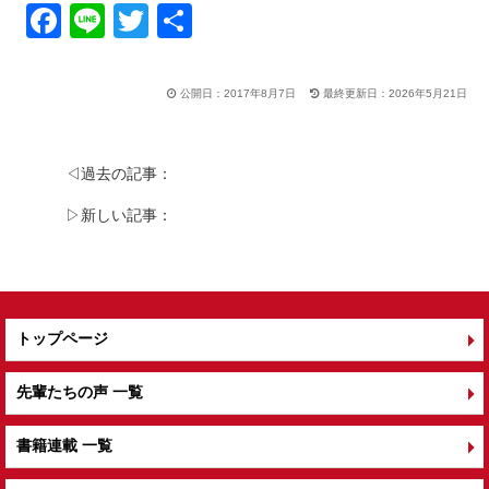
F
Li
T
共
a
n
wi
有
c
e
tt
公開日：2017年8月7日
最終更新日：2026年5月21日
e
er
b
◁過去の記事：
o
▷新しい記事：
o
k
トップページ
先輩たちの声 一覧
書籍連載 一覧