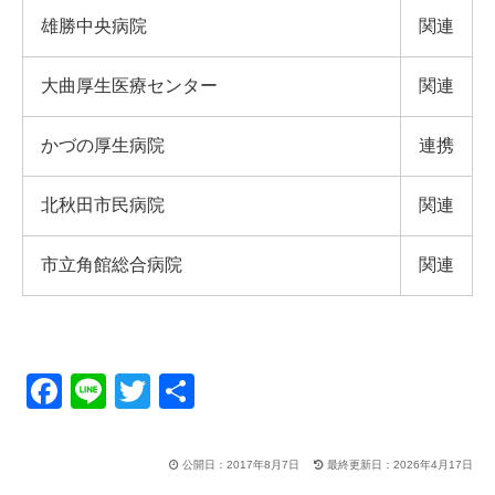
雄勝中央病院
関連
大曲厚生医療センター
関連
かづの厚生病院
連携
北秋田市民病院
関連
市立角館総合病院
関連
F
Li
T
共
a
n
wi
有
c
e
tt
公開日：2017年8月7日
最終更新日：2026年4月17日