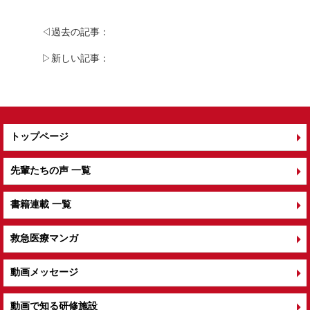
e
er
b
◁過去の記事：
o
▷新しい記事：
o
k
トップページ
先輩たちの声 一覧
書籍連載 一覧
救急医療マンガ
動画メッセージ
動画で知る研修施設