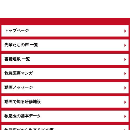
o
k
トップページ
先輩たちの声 一覧
書籍連載 一覧
救急医療マンガ
動画メッセージ
動画で知る研修施設
救急医の基本データ