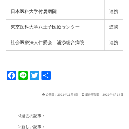
日本医科大学付属病院
連携
東京医科大学八王子医療センター
連携
社会医療法人仁愛会 浦添総合病院
連携
F
Li
T
共
a
n
wi
有
c
e
tt
公開日：2021年11月4日
最終更新日：2026年4月17日
e
er
b
◁過去の記事：
o
▷新しい記事：