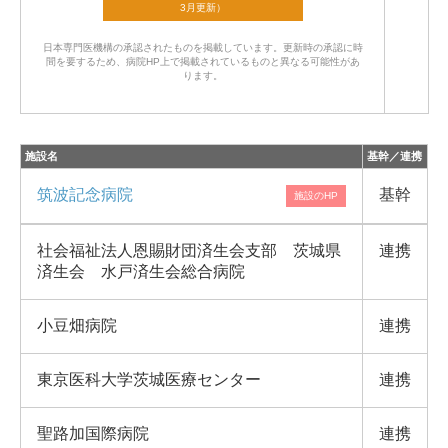
日本専門医機構の承認されたものを掲載しています。
更新時の承認に時
間を要するため、病院HP上で掲載されているものと異なる可能性があ
ります。
施設名
基幹／連携
筑波記念病院
基幹
社会福祉法人恩賜財団済生会支部 茨城県
連携
済生会 水戸済生会総合病院
小豆畑病院
連携
東京医科大学茨城医療センター
連携
聖路加国際病院
連携