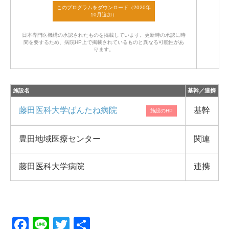
日本専門医機構の承認されたものを掲載しています。
更新時の承認に時
間を要するため、病院HP上で掲載されているものと異なる可能性があ
ります。
施設名
基幹／連携
藤田医科大学ばんたね病院
基幹
豊田地域医療センター
関連
藤田医科大学病院
連携
F
Li
T
共