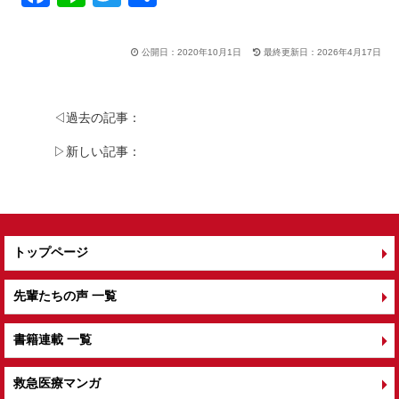
a
n
wi
有
c
e
tt
公開日：2020年10月1日
最終更新日：2026年4月17日
e
er
b
◁過去の記事：
o
▷新しい記事：
o
k
トップページ
先輩たちの声 一覧
書籍連載 一覧
救急医療マンガ