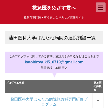
救急医をめざす君へ
救急科専門医・専攻医のなり方など情報サイト
藤田医科大学ばんたね病院の連携施設一覧
このプログラムに関してのご質問、施設見学の申込などはこちらまで
katohiroyuki510719@gmail.com
基幹施設 加藤 宏之
プログラム名称
専攻医
の募集
数
藤田医科大学ばんたね病院救急科専門研修プ
1
ログラム