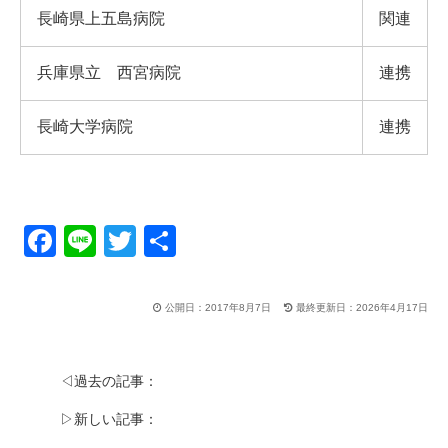
長崎県上五島病院
関連
兵庫県立 西宮病院
連携
長崎大学病院
連携
F
Li
T
共
a
n
wi
有
c
e
tt
公開日：2017年8月7日
最終更新日：2026年4月17日
e
er
b
◁過去の記事：
o
▷新しい記事：
o