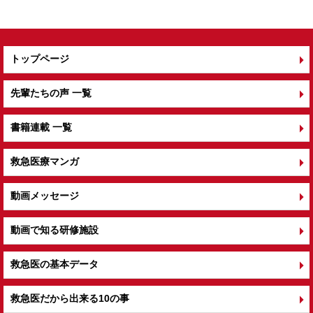
k
トップページ
先輩たちの声 一覧
書籍連載 一覧
救急医療マンガ
動画メッセージ
動画で知る研修施設
救急医の基本データ
救急医だから出来る10の事