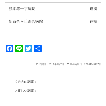
熊本赤十字病院
連携
新百合ヶ丘総合病院
連携
F
Li
T
共
a
n
wi
有
c
e
tt
公開日：2017年8月7日
最終更新日：2026年4月17日
e
er
b
◁過去の記事：
o
▷新しい記事：
o
k