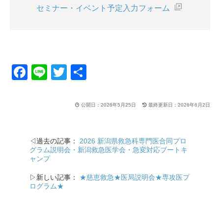
セミナー・イベント予定入力フォーム
F
Li
T
共
a
n
wi
有
c
e
tt
公開日：2026年5月25日
最終更新日：2026年6月2日
e
er
b
◁過去の記事：
2026 新潟県救急科専門医合同プロ
o
グラム説明会・新潟救急医学会・急変対応ブートキ
ャンプ
o
k
▷新しい記事：
★慈恵救急★医局説明会★専攻医プ
ログラム★