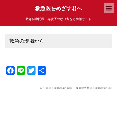
救急医をめざす君へ
救急科専門医・専攻医のなり方など情報サイト
救急の現場から
F
Li
T
共
a
n
wi
有
c
e
tt
公開日：2016年4月13日
最終更新日：2016年6月8日
e
er
b
o