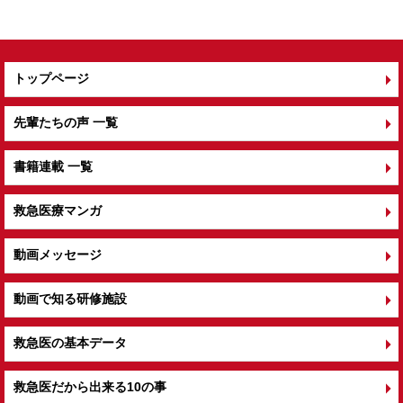
o
k
トップページ
先輩たちの声 一覧
書籍連載 一覧
救急医療マンガ
動画メッセージ
動画で知る研修施設
救急医の基本データ
救急医だから出来る10の事