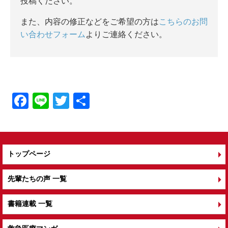
投稿ください。
また、内容の修正などをご希望の方は
こちらのお問
い合わせフォーム
よりご連絡ください。
F
Li
T
共
a
n
wi
有
c
e
tt
e
er
トップページ
b
o
先輩たちの声 一覧
o
書籍連載 一覧
k