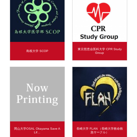
東京慈恵会医科大学 CPR Study
島根大学 SCOP
Group
岡山大学OSAL Okayama Save A
長崎大学 FLAN （長崎大学救命救
Lif…
急サークル）