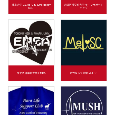
岐阜大学 GEMs (Gifu Emergency
大阪医科薬科大学 ライフサポート
Me…
クラブ
東北医科薬科大学 EMCA
名古屋市立大学 MeLSC