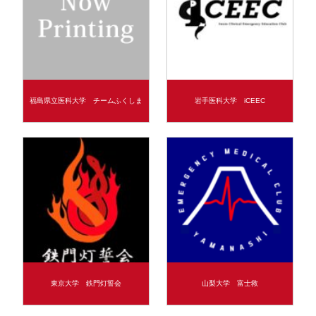
福島県立医科大学 チームふくしま
岩手医科大学 iCEEC
東京大学 鉄門灯誓会
山梨大学 富士救