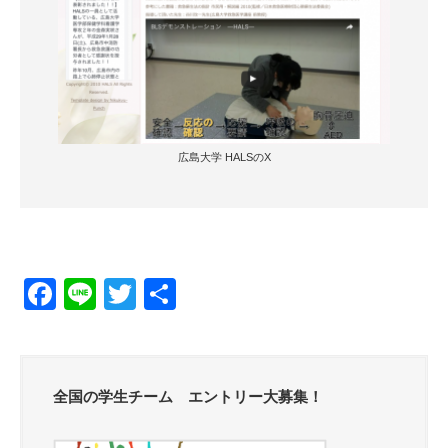
広島大学 HALSのX
F
Li
T
共
a
n
wi
有
c
e
tt
e
er
全国の学生チーム エントリー大募集！
b