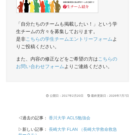
o
o
k
「自分たちのチームも掲載したい！」という学
生チームの方々を募集しております。
是非
こちらの学生チームエントリーフォーム
よ
りご投稿ください。
また、内容の修正などをご希望の方は
こちらの
お問い合わせフォーム
よりご連絡ください。
公開日：2017年2月20日
最終更新日：2026年7月7日
◁過去の記事：
香川大学 ACLS勉強会
▷新しい記事：
長崎大学 FLAN （長崎大学救命救急
サークル）