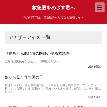
救急医をめざす君へ
救急科専門医・専攻医のなり方など情報サイト
アナザーアイズ 一覧
《動画》元他領域の医師が語る救急医
こちらは動画インタビューを御覧ください
.....続きを読む
娘から見た救急医の母
料理がうまい（金目鯛の煮つけ、トマトと豆腐と鶏肉のスープ、シチュー）
家でいつも寝ている 電車の中で倒れている人を適切に処置していた 休日は
ちゃん…
.....続きを読む