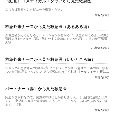
《動画》コメディカルスタッフから見た救急医
こちらは動画インタビューを御覧ください
.....続きを読む
救急外来ナースから見た救急医（あるある編）
外傷患者がくるとなると、テンションがあがる 「3次患者がくるよ」の声が
普段より1オクターブ高い 熱しやすく冷めにくい いつ寝ているのか不思議
大物…
.....続きを読む
救急外来ナースから見た救急医（いいところ編）
ショックの患者さんの強い味方 フットワークが軽い 急変コールの時、頼も
しい 他科の患者さんのことでも相談にのってくれる オールマイティ 根は…
.....続きを読む
パートナー（妻）から見た救急医
完全シフト制なので、突然の呼び出しがありません。 計画的に遠出が出来
ます。 突発的な事故や急変時にどうしたらいいかを、あらかじめ相談でき
ます。 （妻…
.....続きを読む