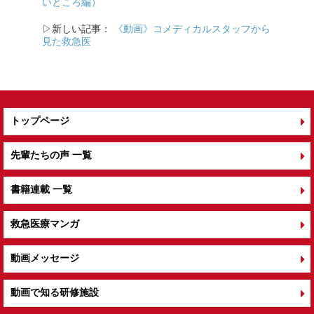
o
いところ編）
o
▷新しい記事：
《動画》コメディカルスタッフから
k
見た救急医
トップページ
先輩たちの声 一覧
書籍連載 一覧
救急医療マンガ
動画メッセージ
動画で知る研修施設