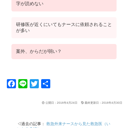
字が読めない
研修医が近くにいてもナースに依頼されること
が多い
案外、からだが弱い？
F
Li
T
共
a
n
wi
有
c
e
tt
公開日：2016年4月24日
最終更新日：2016年4月30日
e
er
b
◁過去の記事：
救急外来ナースから見た救急医（い