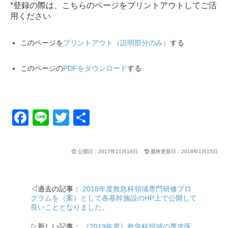
*登録の際は、こちらのページをプリントアウトしてご活
用ください
このページを
プリントアウト（説明部分のみ）
する
このページの
PDFをダウンロード
する
F
Li
T
共
a
n
wi
有
c
e
tt
公開日：2017年11月16日
最終更新日：2018年1月15日
e
er
b
◁過去の記事：
2018年度救急科領域専門研修プロ
o
グラムを（案）として各基幹施設のHP上で公開して
良いこととなりました。
o
▷新しい記事：
《2019年度》救急科領域の専攻医