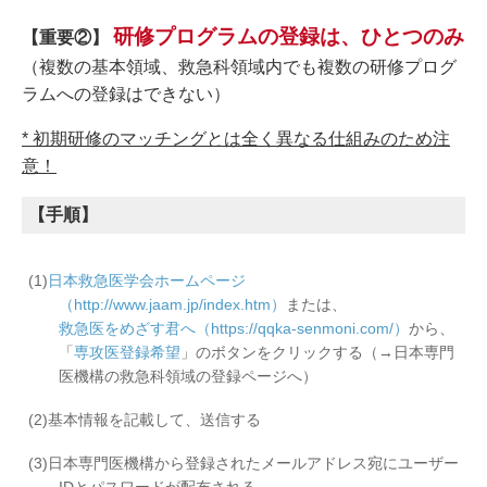
研修プログラムの登録は、ひとつのみ
【重要②】
（複数の基本領域、救急科領域内でも複数の研修プログ
ラムへの登録はできない）
* 初期研修のマッチングとは全く異なる仕組みのため注
意！
【手順】
日本救急医学会ホームページ
（http://www.jaam.jp/index.htm）
または、
救急医をめざす君へ（https://qqka-senmoni.com/）
から、
「
専攻医登録希望
」のボタンをクリックする（→日本専門
医機構の救急科領域の登録ページへ）
基本情報を記載して、送信する
日本専門医機構から登録されたメールアドレス宛にユーザー