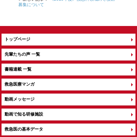
k
募集について
トップページ
先輩たちの声 一覧
書籍連載 一覧
救急医療マンガ
動画メッセージ
動画で知る研修施設
救急医の基本データ