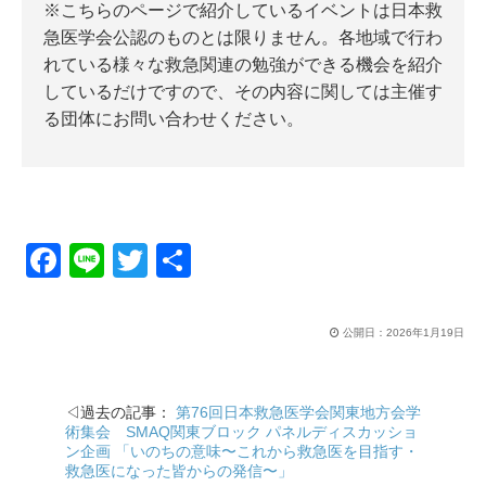
※こちらのページで紹介しているイベントは日本救
急医学会公認のものとは限りません。各地域で行わ
れている様々な救急関連の勉強ができる機会を紹介
しているだけですので、その内容に関しては主催す
る団体にお問い合わせください。
F
Li
T
共
a
n
wi
有
c
e
tt
公開日：
2026年1月19日
e
er
b
◁過去の記事：
第76回日本救急医学会関東地方会学
o
術集会 SMAQ関東ブロック パネルディスカッショ
ン企画 「いのちの意味〜これから救急医を目指す・
o
救急医になった皆からの発信〜」