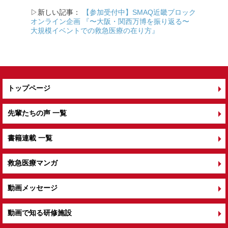
k
▷新しい記事：
【参加受付中】SMAQ近畿ブロック
オンライン企画 『〜大阪・関西万博を振り返る〜
大規模イベントでの救急医療の在り方』
トップページ
先輩たちの声 一覧
書籍連載 一覧
救急医療マンガ
動画メッセージ
動画で知る研修施設