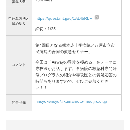
募集人数
https://questant.jp/q/1ADI5RLF
申込み方法と
締め切り
締切：1/25
第4回目となる熊本赤十字病院と八戸市立市
民病院の合同の救急セミナー。
今回は「Airwayの異常を極める」をテーマに
コメント
専攻医がお話します。各病院の救急科専門研
修プログラムの紹介や専攻医との質疑応答の
時間もありますので、ぜひご参加くださ
い！！
rinsyokensyu@kumamoto-med.jrc.or.jp
問合せ先