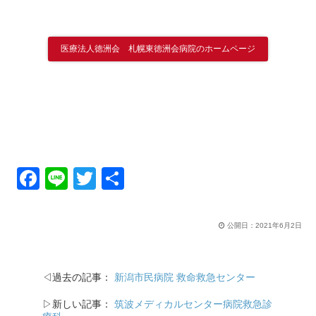
医療法人徳洲会 札幌東徳洲会病院のホームページ
F
Li
T
共
a
n
wi
有
c
e
tt
公開日：
2021年6月2日
e
er
b
◁過去の記事：
新潟市民病院 救命救急センター
o
▷新しい記事：
筑波メディカルセンター病院救急診
o