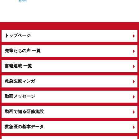
療科
k
トップページ
先輩たちの声 一覧
書籍連載 一覧
救急医療マンガ
動画メッセージ
動画で知る研修施設
救急医の基本データ