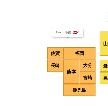
32
九州・沖縄
件
山
佐賀
福岡
長崎
大分
愛
熊本
宮崎
高
鹿児島