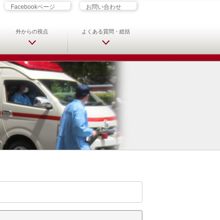
ざす君へ 救急科専門医・専攻医の
Facebookページ
お問い合わせ
外からの視点
よくある質問・総括