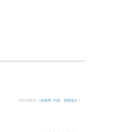
2017/08/07 [
島根県
,
中国・四国地方
]