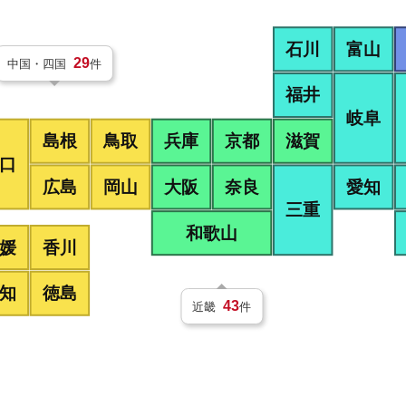
富山
石川
29
中国・四国
件
福井
岐阜
兵庫
島根
鳥取
京都
滋賀
口
広島
岡山
大阪
奈良
愛知
三重
和歌山
媛
香川
知
徳島
43
近畿
件