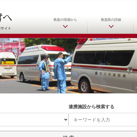
日本救急医学会 救急医をめ
救急の現場から
救急医の詳細
連携施設から検索する