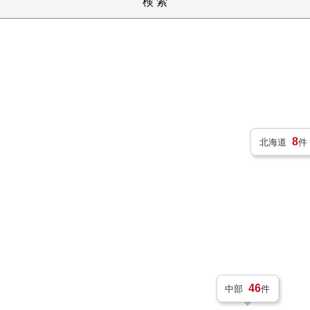
検 索
8
北海道
件
46
中部
件