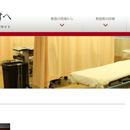
日本救急医学会 救急医をめ
救急の現場から
救急医の詳細