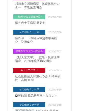
川崎市立川崎病院 救命救急セン
ター 専攻医説明会
動画で知る研修施設
2026/07/10
深谷赤十字病院 救急科
その他セミナー等
2026/07/09
第29回 日本臨床救急医学会総
会・学術集会
専攻医プログラム説明会
2026/07/07
【順天堂大学】 救急・災害医学
講座 2026年度医局説明会
キャリアプラン
2026/07/03
社会医療法人財団石心会 川崎幸病
院 高橋 直樹
その他セミナー等
2026/06/19
飯塚病院 救急科サマーセミナー
その他セミナー等
2026/06/18
第3回近畿学生メディカルラリー