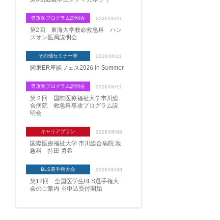
専攻医プログラム説明会
2026/06/11
第2回 東海大学救命救急科 ハン
ズオン医局説明会
その他セミナー等
2026/06/11
関東ER座談フェス2026 in Summer
専攻医プログラム説明会
2026/06/11
第２回 国際医療福祉大学市川総
合病院 救急科専攻プログラム説
明会
キャリアプラン
2026/06/08
国際医療福祉大学 市川総合病院 救
急科 持田 勇希
BLS選手権大会
2026/06/08
第12回 全国医学生BLS選手権大
会のご案内 ※申込受付開始