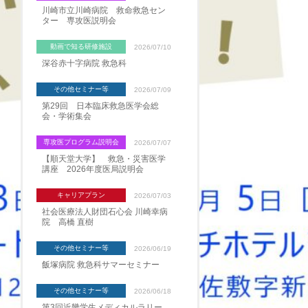
川崎市立川崎病院 救命救急セン
ター 専攻医説明会
動画で知る研修施設
2026/07/10
深谷赤十字病院 救急科
その他セミナー等
2026/07/09
第29回 日本臨床救急医学会総
会・学術集会
専攻医プログラム説明会
2026/07/07
【順天堂大学】 救急・災害医学
講座 2026年度医局説明会
キャリアプラン
2026/07/03
社会医療法人財団石心会 川崎幸病
院 高橋 直樹
その他セミナー等
2026/06/19
飯塚病院 救急科サマーセミナー
その他セミナー等
2026/06/18
第3回近畿学生メディカルラリー