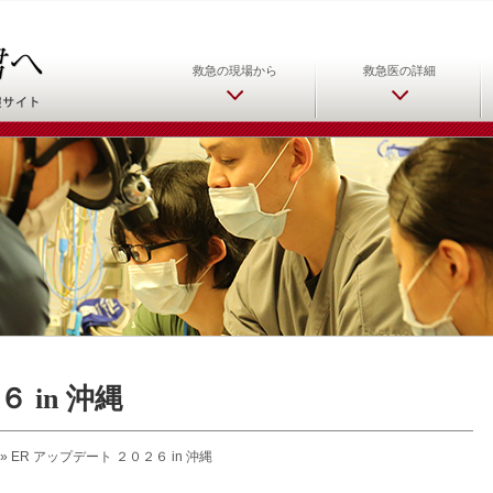
日本救急医学会 救急医をめ
救急の現場から
救急医の詳細
 in 沖縄
»
ER アップデート ２０２６ in 沖縄