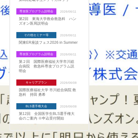
専攻医プログラム説明会
2026/06/11
第2回 東海大学救命救急科 ハン
ズオン医局説明会
その他セミナー等
2026/06/11
関東ER座談フェス2026 in Summer
専攻医プログラム説明会
2026/06/11
第２回 国際医療福祉大学市川総
合病院 救急科専攻プログラム説
明会
キャリアプラン
2026/06/08
国際医療福祉大学 市川総合病院 救
急科 持田 勇希
BLS選手権大会
2026/06/08
第12回 全国医学生BLS選手権大
会のご案内 ※申込受付開始