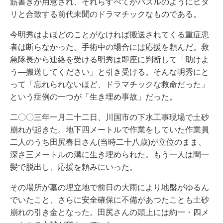
筋書きが用意され、それらすべてがパズルのようにピタ
リと合致する前代未聞のドラマチックなものである。
今明秀はよほどのことがなければ搬送されてくる重症患
者は断らなかった。手術中の場合には応援を頼んだ。救
急隊長から連絡を受ける明秀は即座に判断して「助けよ
う―搬送してください」と引き受ける。そんな明秀にと
って「忘れられないほど、ドラマチックな救命だった」
という症例の一つが「生き埋め事故」だった。
二〇〇三年一月二十二日、川国市の下水工事現場で土砂
崩れが起きた。地下四メートルで作業をしていた作業員
二人のうち田尻春日さん(当時二十八歳)が立位のまま、
深さ三メートルの溝に生き埋められた。もう一人は間一
髪で脱出し、応援を頼みにいった。
その場所が墓の埋立地で前日の大雨により地盤がゆるん
でいたこと、さらに安全確保に不備があつたことも土砂
崩れの引き金となった。田尻さんの頭上には約一・四メ