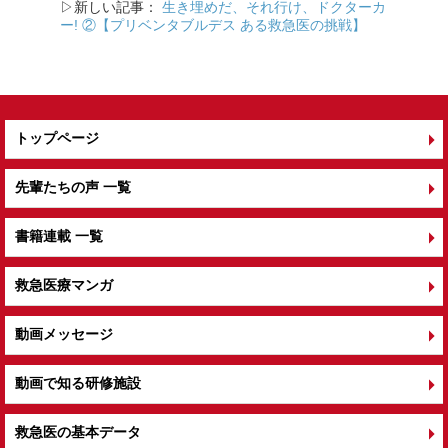
k
▷新しい記事：
生き埋めだ、それ行け、ドクターカ
ー! ②【プリベンタブルデス ある救急医の挑戦】
トップページ
先輩たちの声 一覧
書籍連載 一覧
救急医療マンガ
動画メッセージ
動画で知る研修施設
救急医の基本データ