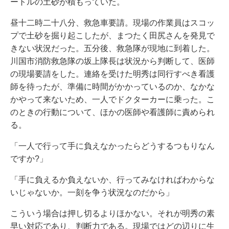
ートルの土砂が積もっていた。
昼十二時二十八分、救急車要請。現場の作業員はスコッ
プで土砂を掘り起こしたが、まつたく田尻さんを発見で
きない状況だった。五分後、救急隊が現地に到着した。
川国市消防救急隊の坂上隊長は状況から判断して、医師
の現場要請をした。連絡を受けた明秀は同行すべき看護
師を待ったが、準備に時間がかかっているのか、なかな
かやって来ないため、一人でドクターカーに乗った。こ
のときの行動について、ほかの医師や看護師に責められ
る。
「一人で行って手に負えなかったらどうするつもりなん
ですか?」
「手に負えるか負えないか、行ってみなければわからな
いじゃないか。一刻を争う状況なのだから」
こういう場合は押し切るよりほかない。それが明秀の素
早い対応であり、判断力である。現場ではどの辺りに生