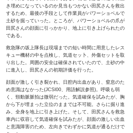
き埋めになっているのか見当もつかない田尻さんを救出
するため、最後の手段として作業員がパワーショベルで
土砂を掘っていった。ところが、パワーショベルの爪が
田尻さんの顔面に引っかかり、地上に引き上げられたの
である。
救急隊の坂上隊長は現場までの短い時間に用意したレス
キュー機材の中を点検し、気道セッ卜、外傷セットを取
り出した。周囲の安全は確保されていたので、土砂の中
に進入し、田尻さんの初期評価を行った。
顔面が激しく引き裂かれ、日腔内出血があり、窒息のた
め意識はなかった(JCSl00、用語解説参照)。呼吸も弱
く、頸動脈脈拍は微弱だった。気道確保を試みたが、胸
から下が埋まった立位のままでは不可能。さらに掘り進
み、全身を地上に引き上げた。そして、田尻さんを救急
車内に収容して気道確保を試みたが、顔面の激しい出血
と意識障害のため、左向きでわずかに気道が通るだけで