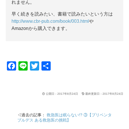
れません。
早く続きを読みたい、書籍で読みたいという方は
http://www.cbr-pub.com/book/003.html
や
Amazonから購入できます。
F
Li
T
共
a
n
wi
有
c
e
tt
e
er
公開日：2017年8月24日
最終更新日：2017年8月24日
b
o
◁過去の記事：
救急医は眠らない!? ③【プリベンタ
o
ブルデス ある救急医の挑戦】