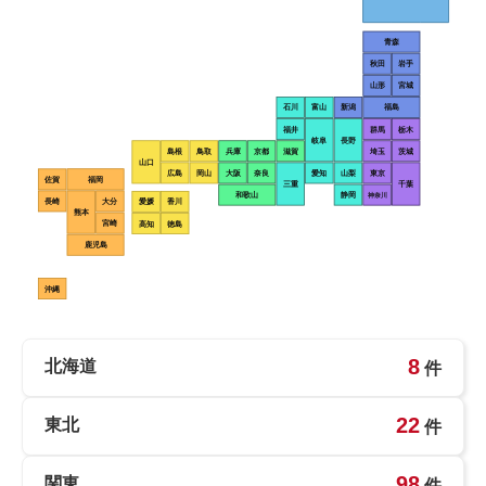
青森
秋田
岩手
山形
宮城
石川
富山
新潟
福島
福井
群馬
栃木
岐阜
長野
島根
鳥取
兵庫
京都
滋賀
埼玉
茨城
山口
広島
岡山
大阪
奈良
愛知
山梨
東京
佐賀
福岡
三重
千葉
和歌山
静岡
神奈川
長崎
大分
愛媛
香川
熊本
宮崎
高知
徳島
鹿児島
沖縄
8
北海道
件
22
東北
件
98
関東
件