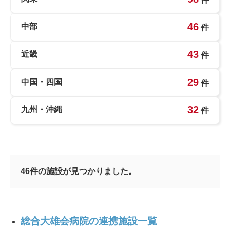
46
中部
件
43
近畿
件
29
中国・四国
件
32
九州・沖縄
件
46
件の施設が見つかりました。
総合大雄会病院の連携施設一覧