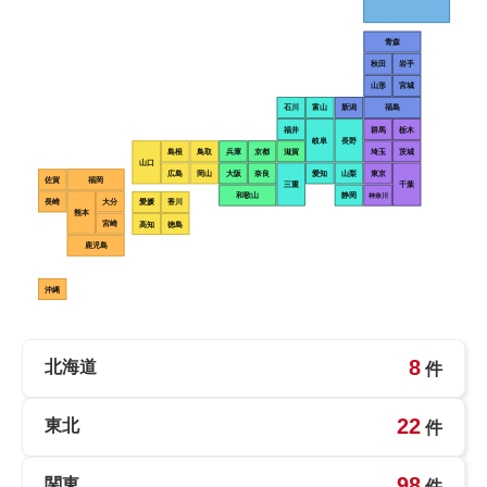
青森
秋田
岩手
山形
宮城
石川
富山
新潟
福島
福井
群馬
栃木
岐阜
長野
島根
鳥取
兵庫
京都
滋賀
埼玉
茨城
山口
広島
岡山
大阪
奈良
愛知
山梨
東京
佐賀
福岡
三重
千葉
和歌山
静岡
神奈川
長崎
大分
愛媛
香川
熊本
宮崎
高知
徳島
鹿児島
沖縄
8
北海道
件
22
東北
件
98
関東
件