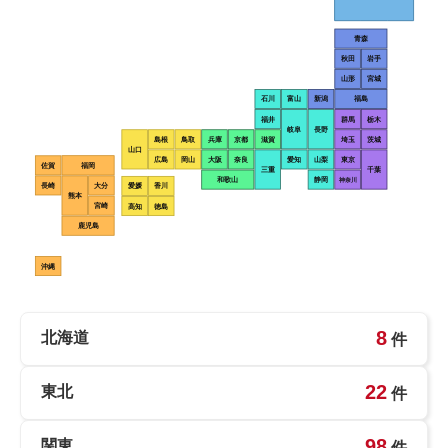
青森
秋田
岩手
山形
宮城
石川
富山
新潟
福島
福井
群馬
栃木
岐阜
長野
島根
鳥取
兵庫
京都
滋賀
埼玉
茨城
山口
広島
岡山
大阪
奈良
愛知
山梨
東京
佐賀
福岡
三重
千葉
和歌山
静岡
神奈川
長崎
大分
愛媛
香川
熊本
宮崎
高知
徳島
鹿児島
沖縄
8
北海道
件
22
東北
件
98
関東
件