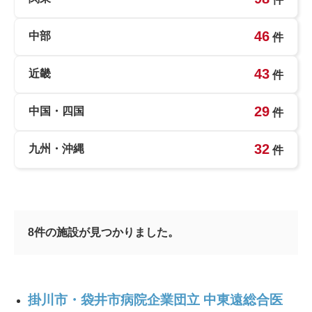
46
中部
件
43
近畿
件
29
中国・四国
件
32
九州・沖縄
件
8
件の施設が見つかりました。
掛川市・袋井市病院企業団立 中東遠総合医