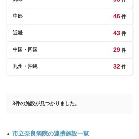
46
中部
件
43
近畿
件
29
中国・四国
件
32
九州・沖縄
件
3
件の施設が見つかりました。
市立奈良病院の連携施設一覧