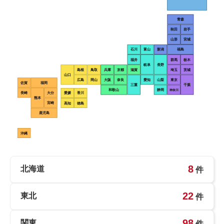
青森
秋田
岩手
山形
宮城
石川
富山
新潟
福島
福井
群馬
栃木
岐阜
長野
島根
鳥取
兵庫
京都
滋賀
埼玉
茨城
山口
広島
岡山
大阪
奈良
愛知
山梨
東京
佐賀
福岡
三重
千葉
和歌山
静岡
神奈川
長崎
大分
愛媛
香川
熊本
宮崎
高知
徳島
鹿児島
沖縄
8
北海道
件
22
東北
件
98
関東
件