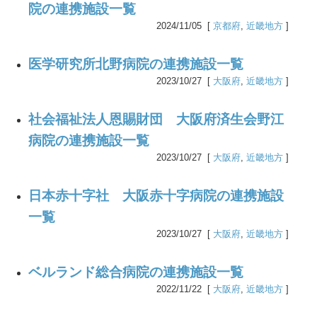
院の連携施設一覧
2024/11/05 [
京都府
,
近畿地方
]
医学研究所北野病院の連携施設一覧
2023/10/27 [
大阪府
,
近畿地方
]
社会福祉法人恩賜財団 大阪府済生会野江
病院の連携施設一覧
2023/10/27 [
大阪府
,
近畿地方
]
日本赤十字社 大阪赤十字病院の連携施設
一覧
2023/10/27 [
大阪府
,
近畿地方
]
ベルランド総合病院の連携施設一覧
2022/11/22 [
大阪府
,
近畿地方
]