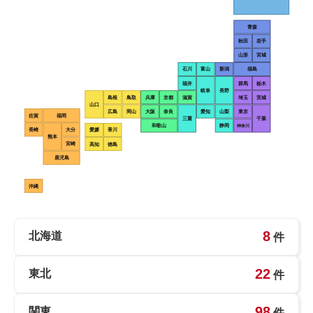
青森
秋田
岩手
山形
宮城
石川
富山
新潟
福島
福井
群馬
栃木
岐阜
長野
島根
鳥取
兵庫
京都
滋賀
埼玉
茨城
山口
広島
岡山
大阪
奈良
愛知
山梨
東京
佐賀
福岡
三重
千葉
和歌山
静岡
神奈川
長崎
大分
愛媛
香川
熊本
宮崎
高知
徳島
鹿児島
沖縄
8
北海道
件
22
東北
件
98
関東
件