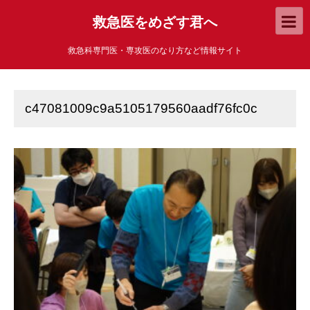
救急医をめざす君へ
救急科専門医・専攻医のなり方など情報サイト
c47081009c9a5105179560aadf76fc0c