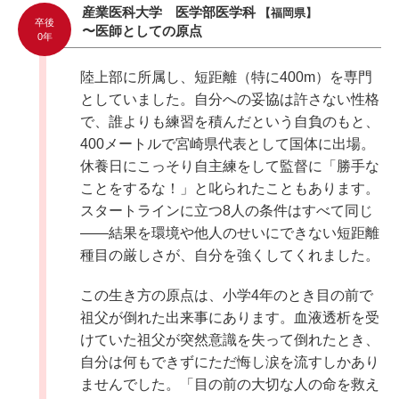
産業医科大学 医学部医学科
【福岡県】
卒後
〜医師としての原点
0年
陸上部に所属し、短距離（特に400m）を専門
としていました。自分への妥協は許さない性格
で、誰よりも練習を積んだという自負のもと、
400メートルで宮崎県代表として国体に出場。
休養日にこっそり自主練をして監督に「勝手な
ことをするな！」と叱られたこともあります。
スタートラインに立つ8人の条件はすべて同じ
――結果を環境や他人のせいにできない短距離
種目の厳しさが、自分を強くしてくれました。
この生き方の原点は、小学4年のとき目の前で
祖父が倒れた出来事にあります。血液透析を受
けていた祖父が突然意識を失って倒れたとき、
自分は何もできずにただ悔し涙を流すしかあり
ませんでした。「目の前の大切な人の命を救え