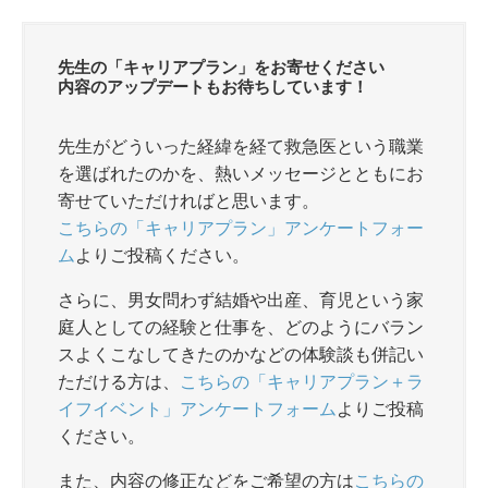
c
e
tt
e
er
先生の「キャリアプラン」をお寄せください
b
内容のアップデートもお待ちしています！
o
先生がどういった経緯を経て救急医という職業
o
を選ばれたのかを、熱いメッセージとともにお
k
寄せていただければと思います。
こちらの「キャリアプラン」アンケートフォー
ム
よりご投稿ください。
さらに、男女問わず結婚や出産、育児という家
庭人としての経験と仕事を、どのようにバラン
スよくこなしてきたのかなどの体験談も併記い
ただける方は、
こちらの「キャリアプラン＋ラ
イフイベント」アンケートフォーム
よりご投稿
ください。
また、内容の修正などをご希望の方は
こちらの