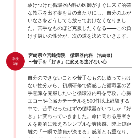
駆けつけた循環器内科の医師がすぐに来て的確
な指示を出す姿を目の当たりにし、自分のふが
いなさをどうしても放っておけなくなりまし
た。苦手なものほど克服したくなる――この負
けず嫌いの性分が、次の道を決めていきます。
宮崎県立宮崎病院 循環器内科
【宮崎県】
卒後
〜苦手を「好き」に変える逃げない心
3年
自分のできないことや苦手なものは放っておけ
ない性分から、初期研修で痛感した循環器の苦
手意識を克服したいと循環器内科を専攻。心臓
エコーや心臓カテーテルを500件以上経験する
中で、苦手だったはずの循環器がいつしか「好
き」に変わっていきました。命に関わる患者さ
んを劇的に救えるシンプルな爽快感、陸上短距
離の「一瞬で勝負が決まる」感覚とも重なり、