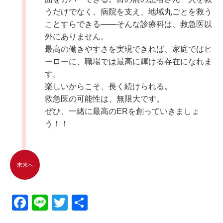
うだけでなく、病院を支え、地域丸ごとを救う
ことすらできる――そんな診療科は、救急医以
外にありません。
最高の働きやすさを実現できれば、家庭ではヒ
ーローに、職場では最高に輝ける存在になれま
す。
楽しいからこそ、長く続けられる。
救急医の可能性は、無限大です。
ぜひ、一緒に最高のERを創っていきましょ
う！！
未来へ
F
Li
T
共
a
n
wi
有