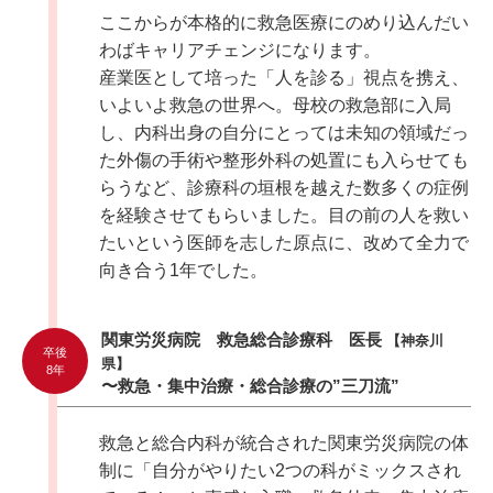
ここからが本格的に救急医療にのめり込んだい
わばキャリアチェンジになります。
産業医として培った「人を診る」視点を携え、
いよいよ救急の世界へ。母校の救急部に入局
し、内科出身の自分にとっては未知の領域だっ
た外傷の手術や整形外科の処置にも入らせても
らうなど、診療科の垣根を越えた数多くの症例
を経験させてもらいました。目の前の人を救い
たいという医師を志した原点に、改めて全力で
向き合う1年でした。
関東労災病院 救急総合診療科 医長
【神奈川
卒後
県】
8年
〜救急・集中治療・総合診療の”三刀流”
救急と総合内科が統合された関東労災病院の体
制に「自分がやりたい2つの科がミックスされ