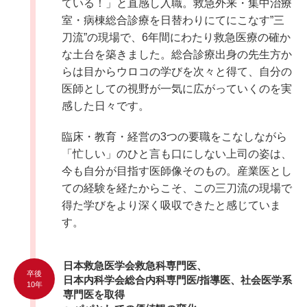
ている！」と直感し入職。救急外来・集中治療
室・病棟総合診療を日替わりにてにこなす”三
刀流”の現場で、6年間にわたり救急医療の確か
な土台を築きました。総合診療出身の先生方か
らは目からウロコの学びを次々と得て、自分の
医師としての視野が一気に広がっていくのを実
感した日々です。
臨床・教育・経営の3つの要職をこなしながら
「忙しい」のひと言も口にしない上司の姿は、
今も自分が目指す医師像そのもの。産業医とし
ての経験を経たからこそ、この三刀流の現場で
得た学びをより深く吸収できたと感じていま
す。
日本救急医学会救急科専門医、
卒後
日本内科学会総合内科専門医/指導医、社会医学系
10年
専門医を取得