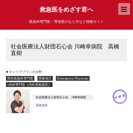
救急医をめざす君へ
救急科専門医・専攻医のなり方など情報サイト
社会医療法人財団石心会 川崎幸病院 高橋
直樹
▶キャリアプランの分野：
男性救急科専門医
関東地方
Emergency Physician
×内科専門医（内科系救急医）
社会医療法人財団石心会 川崎幸病院
高橋直樹