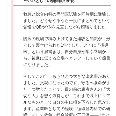
〜パパとしての価値観の変化
救急と総合内科の専門医試験を同時期に受験し
ました。どうせやるなら一度にまとめてという
覚悟でQBやYNを見直しながら頑張りました。
臨床の現場で積み上げてきた経験と知識が、形
として裏付けられた1年でした。とくに「指導
医」という肩書きは、自分自身が学ぶ立場か
ら、後進に伝える立場へとシフトしていく節目
になりました。
そしてこの年、もうひとつ大きな出来事があり
ました。父親になったのです。守るべき命がま
た一つ増えたことで、目の前の患者さんの「大
切な人」を想う気持ちが、これまで以上にリア
ルなものとして自分の中に根を下ろした気がし
ます。産業医としての経験、循環器内科での研
鑽、そして救急・総合診療の三刀流――それぞ