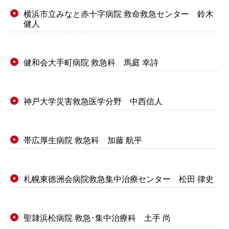
横浜市立みなと赤十字病院 救命救急センター 鈴木
●
健人
健和会大手町病院 救急科 馬庭 幸詩
●
神戸大学災害救急医学分野 中西信人
●
帯広厚生病院 救急科 加藤 航平
●
札幌東徳洲会病院救急集中治療センター 松田 律史
●
聖隷浜松病院 救急･集中治療科 土手 尚
●