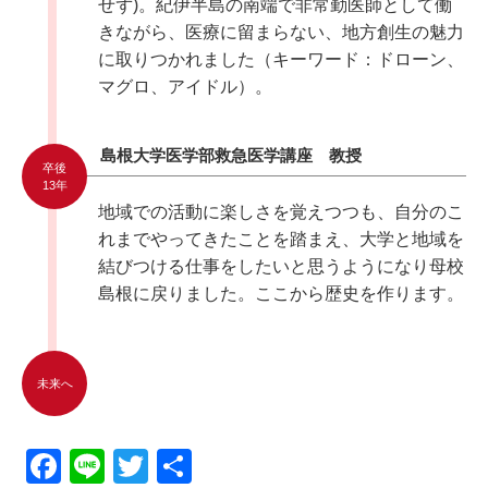
せず)。紀伊半島の南端で非常勤医師として働
きながら、医療に留まらない、地方創生の魅力
に取りつかれました（キーワード：ドローン、
マグロ、アイドル）。
島根大学医学部救急医学講座 教授
卒後
13年
地域での活動に楽しさを覚えつつも、自分のこ
れまでやってきたことを踏まえ、大学と地域を
結びつける仕事をしたいと思うようになり母校
島根に戻りました。ここから歴史を作ります。
未来へ
F
Li
T
共