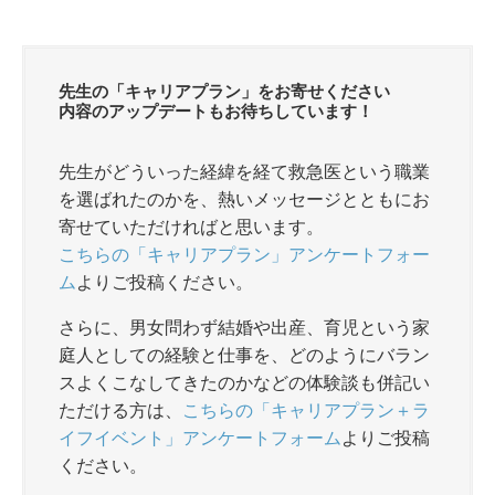
a
n
wi
有
c
e
tt
e
er
先生の「キャリアプラン」をお寄せください
b
内容のアップデートもお待ちしています！
o
先生がどういった経緯を経て救急医という職業
o
を選ばれたのかを、熱いメッセージとともにお
k
寄せていただければと思います。
こちらの「キャリアプラン」アンケートフォー
ム
よりご投稿ください。
さらに、男女問わず結婚や出産、育児という家
庭人としての経験と仕事を、どのようにバラン
スよくこなしてきたのかなどの体験談も併記い
ただける方は、
こちらの「キャリアプラン＋ラ
イフイベント」アンケートフォーム
よりご投稿
ください。