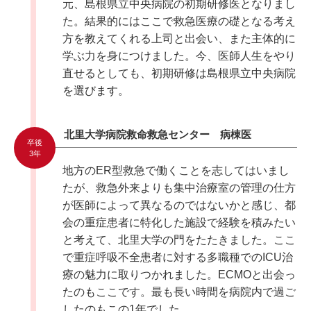
元、島根県立中央病院の初期研修医となりまし
た。結果的にはここで救急医療の礎となる考え
方を教えてくれる上司と出会い、また主体的に
学ぶ力を身につけました。今、医師人生をやり
直せるとしても、初期研修は島根県立中央病院
を選びます。
北里大学病院救命救急センター 病棟医
卒後
3年
地方のER型救急で働くことを志してはいまし
たが、救急外来よりも集中治療室の管理の仕方
が医師によって異なるのではないかと感じ、都
会の重症患者に特化した施設で経験を積みたい
と考えて、北里大学の門をたたきました。ここ
で重症呼吸不全患者に対する多職種でのICU治
療の魅力に取りつかれました。ECMOと出会っ
たのもここです。最も長い時間を病院内で過ご
したのもこの1年でした。