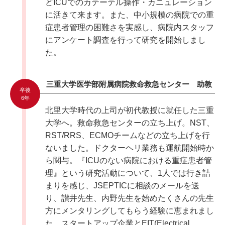
どICUでのカテーテル操作・カニュレーション
に活きて来ます。また、中小規模の病院での重
症患者管理の困難さを実感し、病院内スタッフ
にアンケート調査を行って研究を開始しまし
た。
三重大学医学部附属病院救命救急センター 助教
卒後
6年
北里大学時代の上司が初代教授に就任した三重
大学へ。救命救急センターの立ち上げ。NST、
RST/RRS、ECMOチームなどの立ち上げを行
ないました。ドクターヘリ業務も運航開始時か
ら関与。『ICUのない病院における重症患者管
理』という研究活動について、1人では行き詰
まりを感じ、JSEPTICに相談のメールを送
り、讃井先生、内野先生を始めたくさんの先生
方にメンタリングしてもらう経験に恵まれまし
た。スタートアップ企業とEIT(Electrical