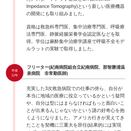
Impedance Tomography)という新しい医療機器
の開発にも取り組みました。
資格は救急科専門医、集中治療専門医、呼吸療
法専門医、静脈経腸栄養学会認定医などを取
得。学位は麻酔集中治療学講座で呼吸不全モデ
ルラットの実験で取得しました。
フリーター(紀南病院組合立紀南病院、那智勝浦温
卒後
泉病院 非常勤医師)
12年
充実した3次救急病院での仕事の傍ら、自分が
本当に地域の医療に役立っているかという疑問
や、自分は型にはまらなければもっと面白いこ
とが出来るんじゃないかという謎の好奇心を抱
くようになりました。アメリカ行きが見えてき
たことを契機に三重大を辞任(結果的には実現