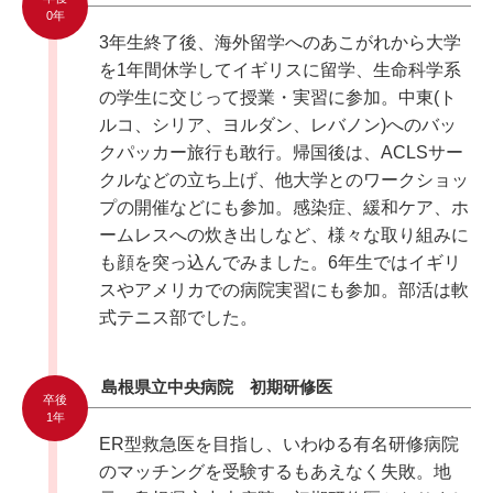
0年
3年生終了後、海外留学へのあこがれから大学
を1年間休学してイギリスに留学、生命科学系
の学生に交じって授業・実習に参加。中東(ト
ルコ、シリア、ヨルダン、レバノン)へのバッ
クパッカー旅行も敢行。帰国後は、ACLSサー
クルなどの立ち上げ、他大学とのワークショッ
プの開催などにも参加。感染症、緩和ケア、ホ
ームレスへの炊き出しなど、様々な取り組みに
も顔を突っ込んでみました。6年生ではイギリ
スやアメリカでの病院実習にも参加。部活は軟
式テニス部でした。
島根県立中央病院 初期研修医
卒後
1年
ER型救急医を目指し、いわゆる有名研修病院
のマッチングを受験するもあえなく失敗。地