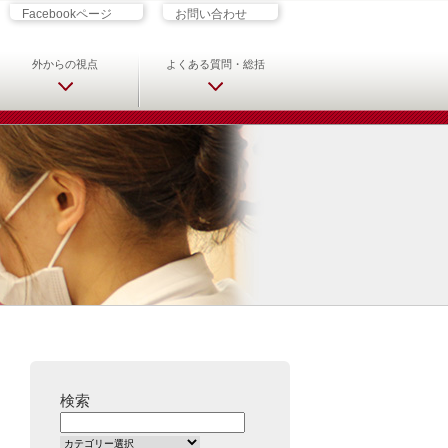
ざす君へ 救急科専門医・専攻医の
Facebookページ
お問い合わせ
外からの視点
よくある質問・総括
検索