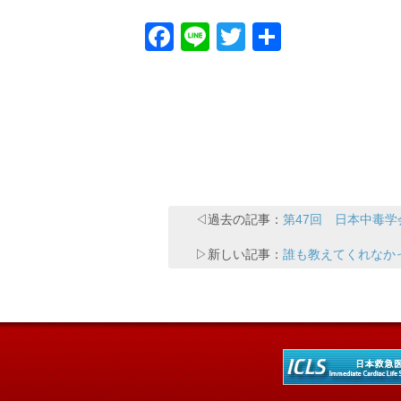
Facebook
Line
Twitter
共
有
◁過去の記事：
第47回 日本中毒
▷新しい記事：
誰も教えてくれなか