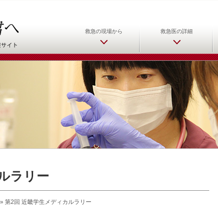
日本救急医学会 救急医をめ
救急の現場から
救急医の詳細
カルラリー
»
第2回 近畿学生メディカルラリー