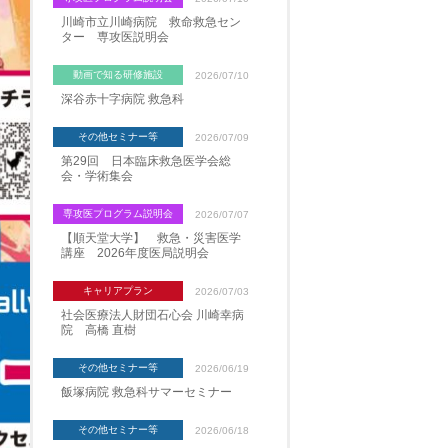
川崎市立川崎病院 救命救急セン
ター 専攻医説明会
動画で知る研修施設
2026/07/10
深谷赤十字病院 救急科
その他セミナー等
2026/07/09
第29回 日本臨床救急医学会総
会・学術集会
専攻医プログラム説明会
2026/07/07
【順天堂大学】 救急・災害医学
講座 2026年度医局説明会
キャリアプラン
2026/07/03
社会医療法人財団石心会 川崎幸病
院 高橋 直樹
その他セミナー等
2026/06/19
飯塚病院 救急科サマーセミナー
その他セミナー等
2026/06/18