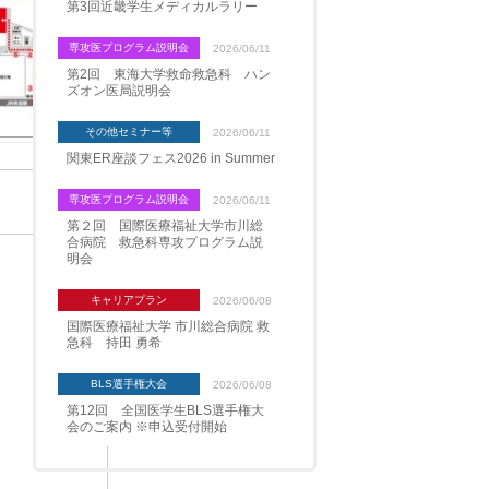
第3回近畿学生メディカルラリー
専攻医プログラム説明会
2026/06/11
第2回 東海大学救命救急科 ハン
ズオン医局説明会
その他セミナー等
2026/06/11
関東ER座談フェス2026 in Summer
専攻医プログラム説明会
2026/06/11
第２回 国際医療福祉大学市川総
合病院 救急科専攻プログラム説
明会
キャリアプラン
2026/06/08
国際医療福祉大学 市川総合病院 救
急科 持田 勇希
BLS選手権大会
2026/06/08
第12回 全国医学生BLS選手権大
会のご案内 ※申込受付開始