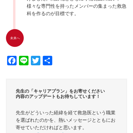
様々な専門性を持ったメンバーの集まった救急
科を作るのが目標です。
未来へ
F
Li
T
共
a
n
wi
有
c
e
tt
e
er
先生の「キャリアプラン」をお寄せください
b
内容のアップデートもお待ちしています！
o
先生がどういった経緯を経て救急医という職業
o
を選ばれたのかを、熱いメッセージとともにお
k
寄せていただければと思います。