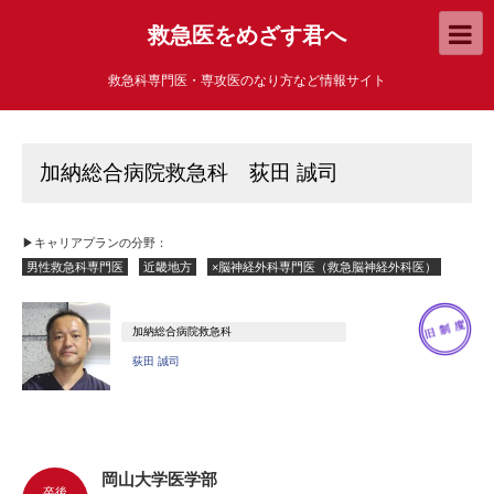
救急医をめざす君へ
救急科専門医・専攻医のなり方など情報サイト
加納総合病院救急科 荻田 誠司
▶キャリアプランの分野：
男性救急科専門医
近畿地方
×脳神経外科専門医（救急脳神経外科医）
加納総合病院救急科
荻田 誠司
岡山大学医学部
卒後