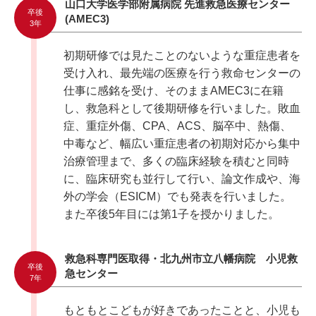
山口大学医学部附属病院 先進救急医療センター
卒後
(AMEC3)
3年
初期研修では見たことのないような重症患者を
受け入れ、最先端の医療を行う救命センターの
仕事に感銘を受け、そのままAMEC3に在籍
し、救急科として後期研修を行いました。敗血
症、重症外傷、CPA、ACS、脳卒中、熱傷、
中毒など、幅広い重症患者の初期対応から集中
治療管理まで、多くの臨床経験を積むと同時
に、臨床研究も並行して行い、論文作成や、海
外の学会（ESICM）でも発表を行いました。
また卒後5年目には第1子を授かりました。
救急科専門医取得・北九州市立八幡病院 小児救
卒後
急センター
7年
もともとこどもが好きであったことと、小児も