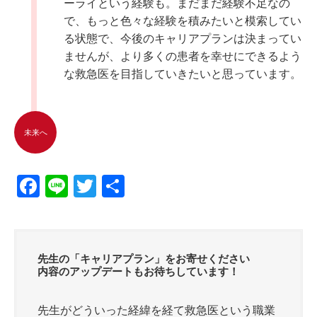
ーライという経験も。まだまだ経験不足なの
で、もっと色々な経験を積みたいと模索してい
る状態で、今後のキャリアプランは決まってい
ませんが、より多くの患者を幸せにできるよう
な救急医を目指していきたいと思っています。
未来へ
F
Li
T
共
a
n
wi
有
c
e
tt
e
er
先生の「キャリアプラン」をお寄せください
b
内容のアップデートもお待ちしています！
o
先生がどういった経緯を経て救急医という職業