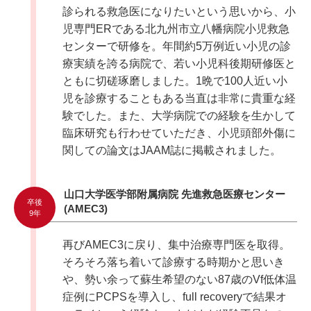
診られる救急医になりたいという思いから、小
児専門ERである北九州市立八幡病院小児救急
センターで研修を。年間約5万例近い小児の診
療実績を誇る病院で、若い小児科後期研修医と
ともに切磋琢磨しました。1晩で100人近い小
児を診療することもある当直は非常に貴重な経
験でした。また、大学病院での経験を生かして
臨床研究も行わせていただき、小児頭部外傷に
関しての論文はJAAM誌に掲載されました。
山口大学医学部附属病院 先進救急医療センター
卒後
(AMEC3)
9年
再びAMEC3に戻り、集中治療専門医を取得。
そろそろ落ち着いて診療する時期かと思いき
や、勢い余って蘇生希望のない87歳のVf低体温
症例にPCPSを導入し、full recoveryで結果オ